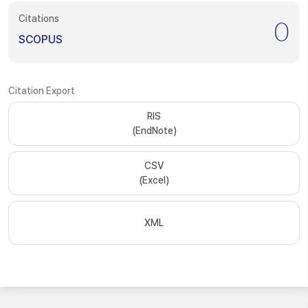
Citations
0
SCOPUS
Citation Export
RIS
(EndNote)
CSV
(Excel)
XML