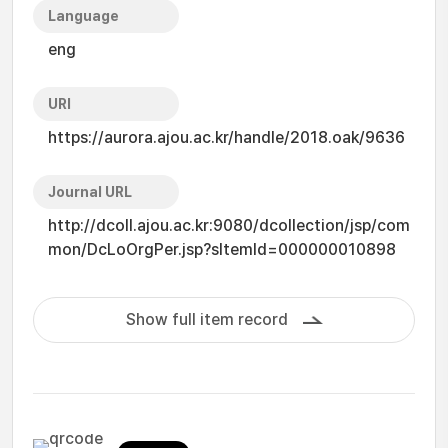
Language
eng
URI
https://aurora.ajou.ac.kr/handle/2018.oak/9636
Journal URL
http://dcoll.ajou.ac.kr:9080/dcollection/jsp/com
mon/DcLoOrgPer.jsp?sItemId=000000010898
Show full item record