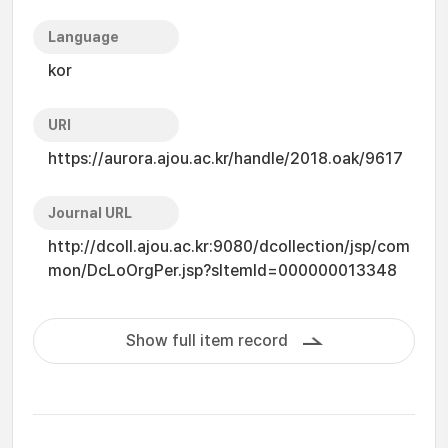
Language
kor
URI
https://aurora.ajou.ac.kr/handle/2018.oak/9617
Journal URL
http://dcoll.ajou.ac.kr:9080/dcollection/jsp/com
mon/DcLoOrgPer.jsp?sItemId=000000013348
Show full item record