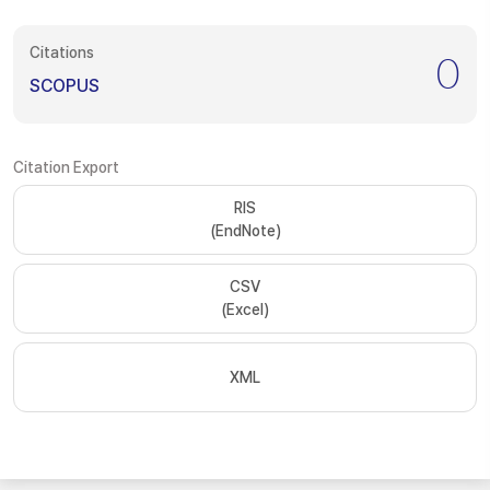
Citations
0
SCOPUS
Citation Export
RIS
(EndNote)
CSV
(Excel)
XML