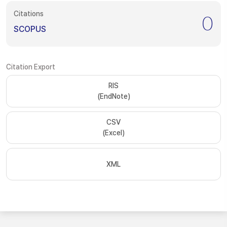
Citations
0
SCOPUS
Citation Export
RIS
(EndNote)
CSV
(Excel)
XML