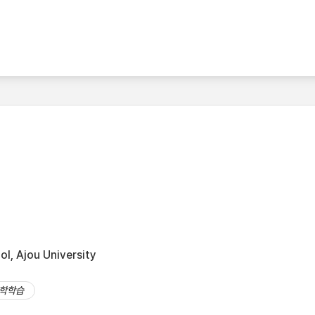
l, Ajou University
학학습