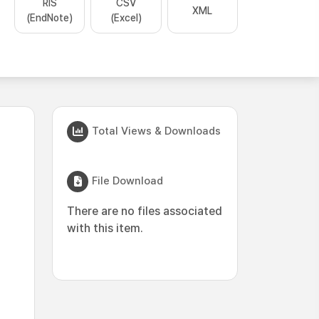
RIS
CSV
XML
(EndNote)
(Excel)
Total Views & Downloads
File Download
There are no files associated
with this item.