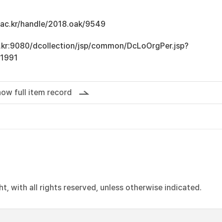
u.ac.kr/handle/2018.oak/9549
ac.kr:9080/dcollection/jsp/common/DcLoOrgPer.jsp?
1991
ow full item record
, with all rights reserved, unless otherwise indicated.