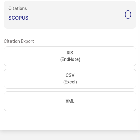
Citations
0
SCOPUS
Citation Export
RIS
(EndNote)
CSV
(Excel)
XML