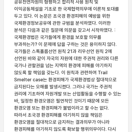
공유천연자원의 형평하고 합리적 사용 원칙 및
이익공동체설을 기초로 한 국제협력의무에 이론적 토대를
두고 있다. 이 논문은 초국경 환경피해의 예방을 위한
국제환경정보공유에 관한 규범을 분석하였다. 이러한
분석은 다음과 같은 질문에 의문을 갖고서 시작하였다. :
국제환경법은 국가들에게 환경을 보호할 의무를
부과하는가? 이 문제에 답을 구하는 것은 용이하지 않다.
국가들은 스톡홀름선언 원칙 21과 리우선언 원칙 2에
선언된 바와 같이 자국의 자원에 대한 주권적 권리와 다른
국가나 관할권을 넘는 지역의 환경에 피해를 야기하지
않도록 할 책임을 갖는다. 이 원칙과 관련하여 Trail
Smelter case는 환경피해가 국제환경법상 절대적으로
금지된다는 오해를 발생시켰다. 그러나 국가는 주권적
권리에 기초하여 자원개발 또는 산업활동을 수행할 수 있는
바, 일정한 환경오염은 필연적인 것이기 때문에 모든
환경오염 또는 환경피해가 불법이라고 할 수는 없다.
따라서 초국경 환경피해를 야기하지 않을 책임은
환경오염을 절대적으로 금지하는 결과의무가 아니라
환경피해를 야기하지 않도록 확보할 행위의무이다. 다시