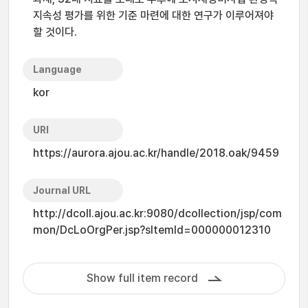
지속성 평가를 위한 기준 마련에 대한 연구가 이루어져야
할 것이다.
Language
kor
URI
https://aurora.ajou.ac.kr/handle/2018.oak/9459
Journal URL
http://dcoll.ajou.ac.kr:9080/dcollection/jsp/com
mon/DcLoOrgPer.jsp?sItemId=000000012310
Show full item record