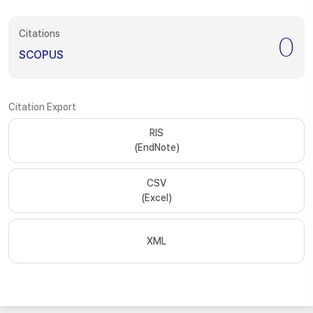
Citations
0
SCOPUS
Citation Export
RIS
(EndNote)
CSV
(Excel)
XML