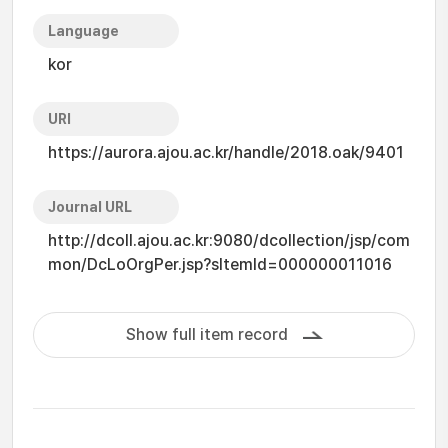
Language
kor
URI
https://aurora.ajou.ac.kr/handle/2018.oak/9401
Journal URL
http://dcoll.ajou.ac.kr:9080/dcollection/jsp/com
mon/DcLoOrgPer.jsp?sItemId=000000011016
Show full item record