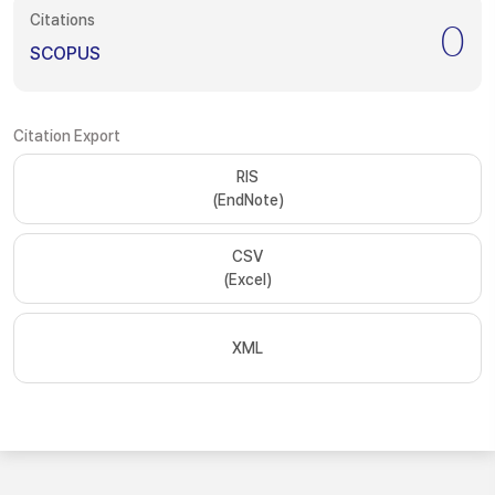
Citations
0
SCOPUS
Citation Export
RIS
(EndNote)
CSV
(Excel)
XML