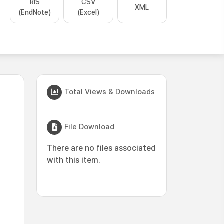
RIS
CSV
XML
(EndNote)
(Excel)
Total Views & Downloads
File Download
There are no files associated
with this item.