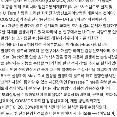
호제어는 실시간신호제어시스(COSMOS)에서 주요기능으로 효율적인
 제공을 위해 우리나라 첨단교통체계(ITS)의 서브시스템으로 설치 및
는 U-Turn 차량을 고려한 좌회전 감응신호제어방법을 개발하는 것이다.
OSMOS)의 좌회전 감응신호제어는 U-turn 차로의차량패턴의
Turn 차량를 반영하지 않고 설계되어 좌회전 조기종결의 문제가 발생하
요한 지체를 발생시키고 있다.따라서 본 연구에서는 U-Turn 차량으로 인
 발생하는 조기종결 현상문제를 해결하기 위하여 기존 좌회전
기를 U-Turn 허용차선 시작부분으로 이격(Set-Back)함으로써
발생하지 않도록 하였다.본 연구에서 개발한 좌회전 감응신호제어의 주
기 Set-Back으로 인한 초기녹색시간을 증가 때문에 발생하는 손실시간
을 판단하는 기능을 수행할 “대기차량 판단 검지기”를 추가로 설치하였다
Back으로 인한 진행연장시간 증가 때문에 발생하는 손실시간을 해결하기 위
.5초로 설정하여 Max-Out 현상을 발생하지 않도록 하고 진행연장시간
까지차량이 통과할 수 있는 시간간격인 Passage Time을 확보할 수
를 새롭게 정의하였다.본 연구에서는 개발 방법의 좌회전 감응신호제어의
 모의실험을 수행하였으며 모의실험은 교통상황(비포화, 근포화, 포화 등
신호제어, COSMOS 좌회전 감응신호제어, 개발 방법의좌회전
n 비율(10, 20, 30%)에 따라 시뮬레이션 분석을 통해 수행하였다.
인 도로 및 신호운영환경을 최대한 반영하여 시나리오를 구성하였으며,