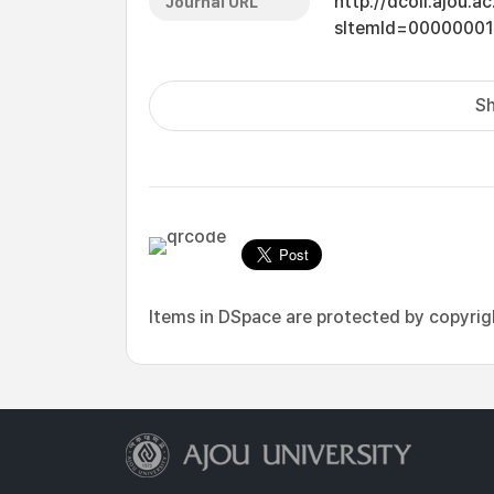
http://dcoll.ajou.
Journal URL
sItemId=0000000
Sh
Items in DSpace are protected by copyright