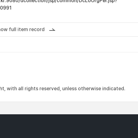
ac.kr:9080/dcollection/jsp/common/DcLoOrgPer.jsp?
10991
ow full item record
, with all rights reserved, unless otherwise indicated.