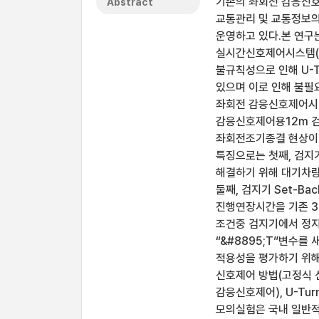
기존의 좌회전 감응신
Abstract
교통관리 및 교통정보의
운영하고 있다.본 연구
실시간신호제어시스템(C
불규칙성으로 인해 U-
있으며 이로 인해 불필
좌회전 감응신호제어시
감응신호제어용12m 검지
좌회전조기종결 현상이 
특징으로는 첫째, 검지
해결하기 위해 대기차량
둘째, 검지기 Set-
진행연장시간을 기존 3
조건중 검지기에서 정지선
“&#8895;T”변수
적용성을 평가하기 위해
신호제어 방법(고정식 
감응신호제어), U-Tur
모의실험은 국내 일반적