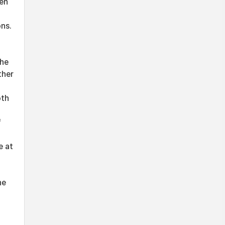
ven
ons.
the
ther
oth
f
e at
he