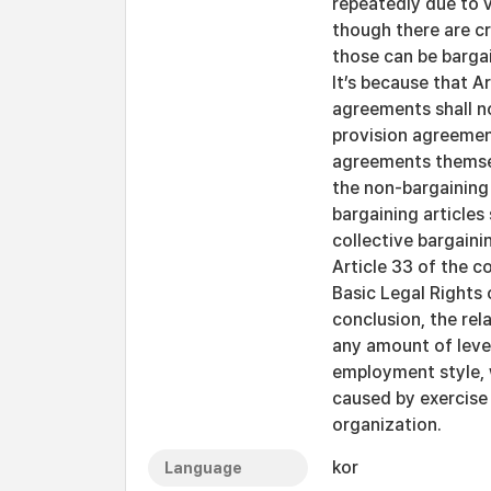
repeatedly due to v
though there are cr
those can be bargai
It’s because that Ar
agreements shall no
provision agreement
agreements themsel
the non-bargaining 
bargaining article
collective bargaini
Article 33 of the c
Basic Legal Rights
conclusion, the rel
any amount of level
employment style, 
caused by exercise
organization.
kor
Language