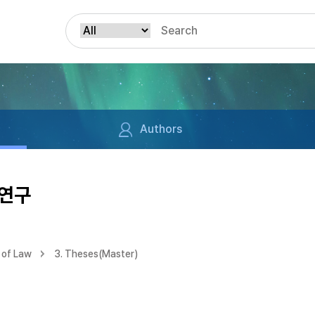
Authors
 연구
 of Law
3. Theses(Master)