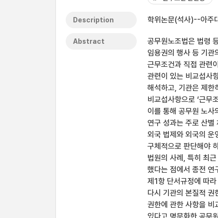
학위논문(석사)--아주대
Description
공무원노조법은 법령 등
Abstract
임용권의 행사 등 기관의
근무조건과 직접 관련이
관련이 있는 비교섭사항
해석하고, 기관은 제한
비교섭사항으로 ‘근무조
이를 통해 공무원 노사
연구 성과는 주로 산별
외국 법제와 외국의 운영
구체적으로 판단해야 하
법원의 사례, 특히 최
했다는 점에서 종전 연구
제1항 단서규정에 따라
다시 기관의 본질적 권
권한에 관한 사항을 비
있다고 명문화한 공무원