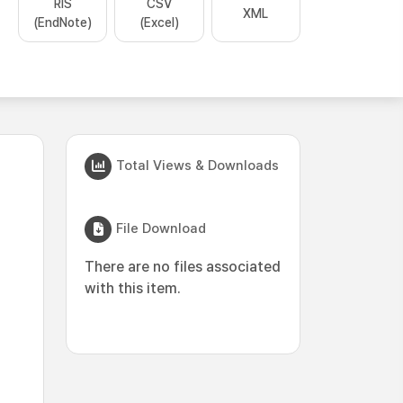
RIS
CSV
XML
(EndNote)
(Excel)
Total Views & Downloads
File Download
There are no files associated
with this item.