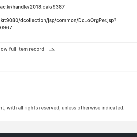
u.ac.kr/handle/2018.oak/9387
ac.kr:9080/dcollection/jsp/common/DcLoOrgPer.jsp?
10967
ow full item record
, with all rights reserved, unless otherwise indicated.