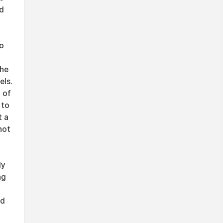
nd
to
the
els.
 of
 to
t a
not
h
ly
ng
ed