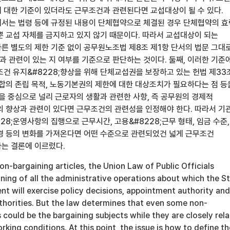
 대한 기준이 있더라도 근무조건과 관련된다면 교섭대상이 될 수 있다.
서는 법령 등에 규정된 내용이 단체협약으로 체결된 경우 단체협약의 
뿐 교섭 자체를 금지하고 있지 않기 때문이다. 따라서 교섭대상이 되는
른 별도의 제한 기준 없이 공무원노조법 제8조 제1항 단서의 법문 그대
 관련이 있는 지 여부를 기준으로 판단하는 것이다. 둘째, 이러한 기준
조건 유지&#8228;향상을 위해 단체교섭권을 보장하고 있는 헌법 제33
합의 존립 목적, 노동기본권의 제한에 대한 대상조치가 필요하다는 점 등
건을 중심으로 널리 근로자의 생활과 관련한 사항, 즉 공무원의 경제적
위의 향상과 관련이 있다면 근무조건의 관련성을 인정해야 한다. 따라서 기
28;운영사항의 집행으로 근무시간, 고용&#8228;근무 형태, 임금 수준,
환경 등의 변화를 가져온다면 어떤 수준으로 관련되었건 넓게 근무조건
는 결론에 이르렀다.
n-bargaining articles, the Union Law of Public Officials
ining of all the administrative operations about which the S
t will exercise policy decisions, appointment authority and
thorities. But the law determines that even some non-
s could be the bargaining subjects while they are closely rel
king conditions. At this point, the issue is how to define th