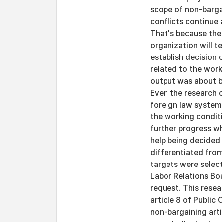
scope of non-bargai
conflicts continue 
That's because the 
organization will t
establish decision 
related to the work
output was about ba
Even the research o
foreign law systems
the working conditi
further progress wh
help being decided 
differentiated from
targets were selec
Labor Relations Boa
request. This resear
article 8 of Public
non-bargaining arti