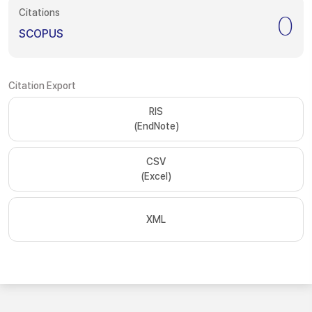
Citations
0
SCOPUS
Citation Export
RIS
(EndNote)
CSV
(Excel)
XML