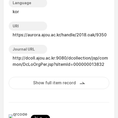
Language
kor
URI
https://aurora.ajou.ac.kr/handle/2018.oak/9350
Journal URL
http://dcoll.ajou.ac.kr:9080/dcollection/jsp/com
mon/DcLoOrgPer.jsp?sItemId=000000013832
Show full item record