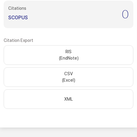
Citations
0
SCOPUS
Citation Export
RIS
(EndNote)
CSV
(Excel)
XML