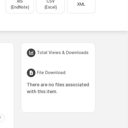
RIS
CSV
XML
(EndNote)
(Excel)
Total Views & Downloads
File Download
There are no files associated
with this item.
음