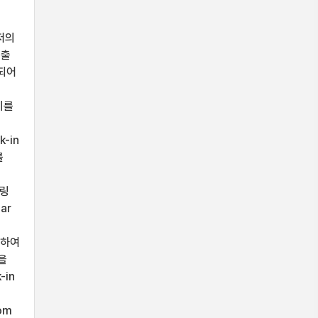
이저의
검출
곡되어
기를
-in
를
.
터링
ar
위하여
을
-in
om