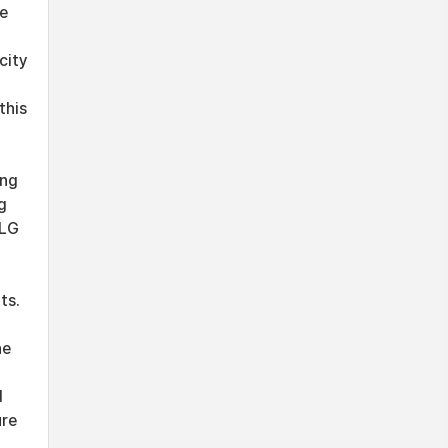
he
city
this
ing
g
RLG
ts.
he
d
ure