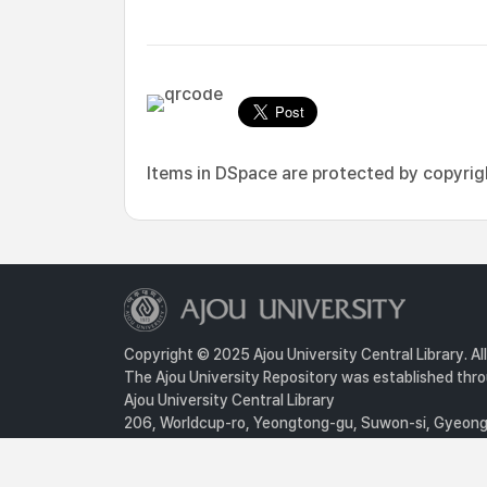
Items in DSpace are protected by copyright
Copyright © 2025 Ajou University Central Library. Al
The Ajou University Repository was established throu
Ajou University Central Library
206, Worldcup-ro, Yeongtong-gu, Suwon-si, Gyeongg
Privacy Policy
For inquiries, contact :