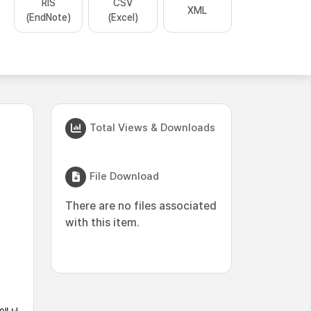
RIS
CSV
XML
(EndNote)
(Excel)
Total Views & Downloads
File Download
There are no files associated
with this item.