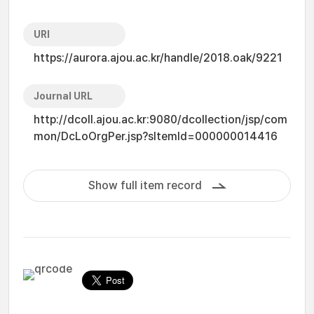
URI
https://aurora.ajou.ac.kr/handle/2018.oak/9221
Journal URL
http://dcoll.ajou.ac.kr:9080/dcollection/jsp/com
mon/DcLoOrgPer.jsp?sItemId=000000014416
Show full item record