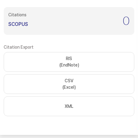
Citations
0
SCOPUS
Citation Export
RIS
(EndNote)
CSV
(Excel)
XML