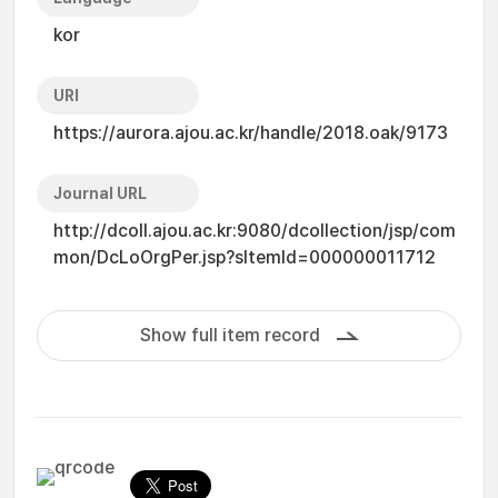
kor
URI
https://aurora.ajou.ac.kr/handle/2018.oak/9173
Journal URL
http://dcoll.ajou.ac.kr:9080/dcollection/jsp/com
mon/DcLoOrgPer.jsp?sItemId=000000011712
Show full item record