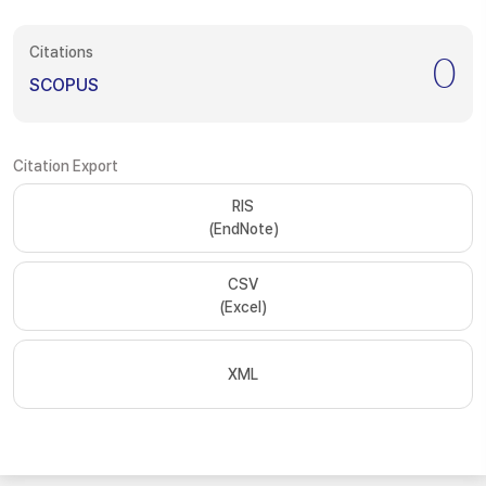
Citations
0
SCOPUS
Citation Export
RIS
(EndNote)
CSV
(Excel)
XML