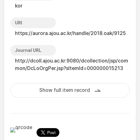
kor
URI
https://aurora.ajou.ac.kr/handle/2018.oak/9125
Journal URL
http://dcoll.ajou.ac.kr:9080/dcollection/jsp/com
mon/DcLoOrgPer.jsp?sItemId=000000015213
Show full item record