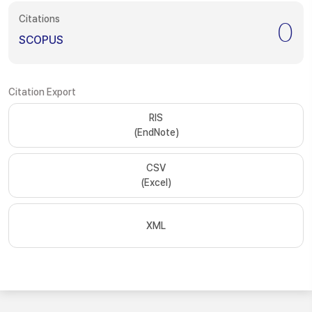
Citations
0
SCOPUS
Citation Export
RIS
(EndNote)
CSV
(Excel)
XML