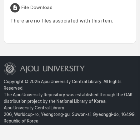
File Download
There are no files associated with this item.
Copyright © 2025 Ajou University Central Library. All Rights
Reserved.
The Ajou University Repository was established through the OAK
distribution project by the National Library of Korea.
Ajou University Central Library
206, Worldcup-ro, Yeongtong-gu, Suwon-si, Gyeonggi-do, 16499,
Republic of Korea
Privacy Policy
For inquiries, contact :