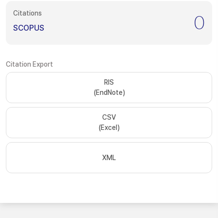
Citations
0
SCOPUS
Citation Export
RIS
(EndNote)
CSV
(Excel)
XML