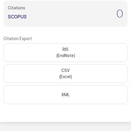
Citations
0
SCOPUS
Citation Export
RIS
(EndNote)
CSV
(Excel)
XML