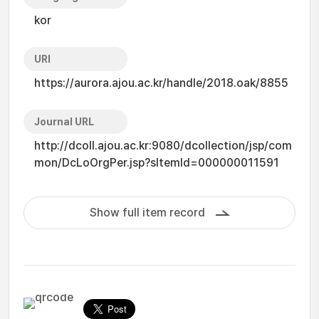
kor
URI
https://aurora.ajou.ac.kr/handle/2018.oak/8855
Journal URL
http://dcoll.ajou.ac.kr:9080/dcollection/jsp/com
mon/DcLoOrgPer.jsp?sItemId=000000011591
Show full item record