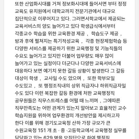
또한 산업화시대를 거쳐 정보화시대에 들어서면 부터 정정
교육도 유치원에서 대학교까지 전문기관에서 대규모
집단적으로 이루어지고 있다. 그러면서학교에서 제공되는
교육서비스의 양도 늘어가고 있다 학생급식에서부터
각종교수 학습을 위한 교육환경 제공， 학습도구 제공，
방과 후에 펼쳐지는 특기적성교육， 각종 현장제험학습 등
다양한 서비스를 제공하기 위한 교육행정 및 기능직들의
수요도 늘어가고 있지만 더불어 업무량도 매우 많이
늘어가고 있는 실정이다 더군다나 다양한 교육서비스에
대응하다 보면 예기치 못한 갈등 상황이 발생한다 그 갈등
대상이 학생， 교사일 수도 았으며， 또한 학부모일
수도있고， 또 행정조직내의 상위 직급자냐 하위직급자일
수도 있다 이런 복잡한 갈등 환경에 처한 교육행정직
공무원들은 직무스트레스를 어떨 때 느끼며，그에따른
직무만족도는 어떤 관계가 있는지 알아보고 효율적인 교수
학습지원을 위하여 업무환경의 개선방안을 제시하고자
한다 이를 위해 경기도교육청 산하 가장 규모가 큰
수원교육청 151 개 초 · 중 ·고등학교에서 교육행정 실무를
담당하고 있는 629 명을 모집단으로 하여 행정직