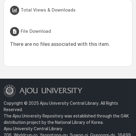
Total Views & Downloads
File Download
There are no files associated with this item.
Copyright © 2025 Ajou University Central Library. All Rights
Reserved.
The Ajou University Repository was established through the OAK
distribution project by the National Library of Korea.
Ajou University Central Library
206, Worldcup-ro, Yeongtong-gu, Suwon-si, Gyeonggi-do, 16499,