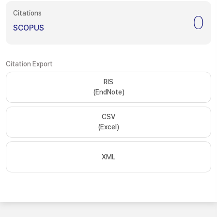
Citations
0
SCOPUS
Citation Export
RIS
(EndNote)
CSV
(Excel)
XML