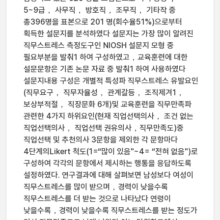
5~9급， 사무직， 방호직， 조무직， 기타작 중
총396명을 표본으로 201 명(회수율51%)으로부터
획득한 설문지를 분석하였다 설문지는 가장 많이 알려진
직무스트레스 측정도구인 NIOSH 설문지 모형 중
필요부분을 발춰1 하여 구성하였고，교육훈련에 대한
설문문항은 기존 논문 자료 중 발춰1 하여 사용하였다
설문지내용 구성은 개별적 특성파 직무스트레스 유발요인
(직무요구， 직무자율성， 관계갈등， 조직제겨1，
보상부적절， 직장문화 6개)및 교육훈련을 직무만족파
관련한 4가지 하위요인(현재 직업선택의사， 조건 없는
직업선택의사， 직업선택 권유의사，직무만족도)중
직업선택 및 추천의사 3문항을 제외한 각 문항마다
4단계의Likert 척도(1=“많이 있음"~4= “전혀 없음")로
구성하여 각각의 문항에서 제시하는 행통을 응답하도록
설정하였다. 연구결과에 대해 살펴보면 남성보다 여성이
직무스트레스를 많이 받으며，경력이 낮을수록
직무스트레스를 더 받는 것으로 나타났다 연령이
낮을수록，경력이 낮을수록 직무스트레스를 받는 정도가