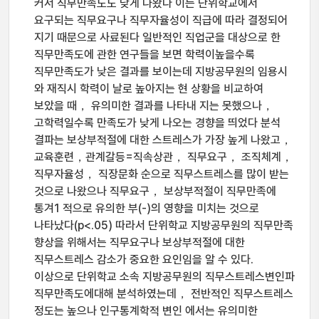
커서 직무만족도도 낮게 나왔다 이는 단위학교에서
요구되는 직무요구나 직무자율성이 직급에 따라 결정되어
지기 때문으로 사료된다 일반적인 직업군을 대상으로 한
직무만족도에 관한 연구들을 보면 학력이높을수록
직무만족도가 낮은 결과를 보이는데 지방공무원의 임용시
와 재직시 학력이 날로 높아지는 현 상황을 비교하여
보았을 때， 유의미한 결과를 나타내 지는 못했으나，
고학력일수록 만족도가 낮게 나오는 경향을 띄었다 분석
결파는 보상부적절에 대한 스트레스가 가장 높게 나왔고，
교육훈련，관계갈등=직속상관， 직무요구， 조직체계，
직무자율성， 직장문화 순으로 직무스트레스를 많이 받는
것으로 나왔으나 직무요구， 보상부적절이 직무만족에
통겨1 적으로 유의한 부(-)의 영향을 미치는 것으로
나타났다(p<.05) 따라서 단위학교 지방공무원의 직무만족
향상을 위해서는 직무요구나 보상부적절에 대한
직무스트레스 감소가 중요한 요인임을 알 수 있다.
이상으로 단위학교 소속 지방공무원의 직무스트레스변인파
직무만족도에대해 분석하였는데， 전반적인 직무스트레스
정도는 높으나 인구통계학적 변인 에서는 유의미한