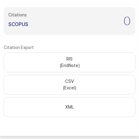
Citations
0
SCOPUS
Citation Export
RIS
(EndNote)
CSV
(Excel)
XML