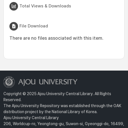
Total Views & Downloads
File Download
There are no files associated with this item.
Copyright © 2025 Ajou University Central Library. All Rights
Reserved.
The Ajou University Repository was established through the OAK
distribution project by the National Library of Korea.
Ajou University Central Library
206, Worldcup-ro, Yeongtong-gu, Suwon-si, Gyeonggi-do, 16499,