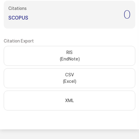
Citations
0
SCOPUS
Citation Export
RIS
(EndNote)
CSV
(Excel)
XML