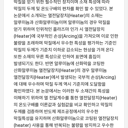
막질을 얻기 위한 필수적인 장치이며 소재 특성에 따라
막질의 두께 및 온도구배의 편차를 확인 할 수 있었다. 본
논문에서 소개되는 열전달장치(Heater)의 소재는
알루미늄과 산화알루미늄이며 알루미늄의 경우 막질을
얻기 위하여 인위적인 플라즈마 인가 시 열전달장치
(Heater)에 국부적인 손상(Arcing)을 가져오며 이로 인한
불량을 초래하며 막질에서 우수한 특성을 평가하는 기준인
막질의 두께가 기준치 이하로 감소되는 현상을 가져 온다
또한 소재의 무른 특성으로 인하여 표면에 흠집이
발생되기도 한다. 반면 알루미늄에 산화막을 코팅한
산화알루미늄 열전달장치(Heater)의 경우 알루미늄
열전달장치(Heater)에서 발생되는 국부적 손상(Arcing)
에 대해 우수하며 막질 두께 역시 기준치에 도달함을
확인하였다. 본 논문에서는 이러한 두 소재간의 특성을
이해하기 위하여 열 전달계수를 통한 열전달장치(Heater)
의 온도구배를 이론값과 실험값을 비교 확인하고 막질의
두께를 검증하여 반도체 제조공정에서의 우수한
막질특성을 유지하며 산화알루미늄으로 코팅된 열전달장치
(heater) 사용을 통해 반복되는 불량을 방지하고 우수한