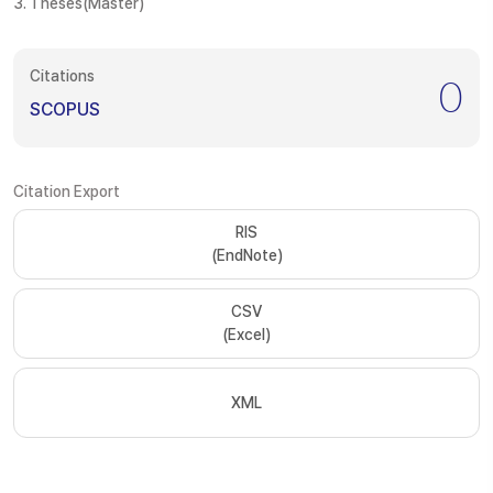
3. Theses(Master)
Citations
0
SCOPUS
Citation Export
RIS
(EndNote)
CSV
(Excel)
XML