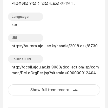
막질특성을 얻을 수 있을 것으로 생각된다.
Language
kor
URI
https://aurora.ajou.ac.kr/handle/2018.oak/8730
Journal URL
http://dcoll.ajou.ac.kr:9080/dcollection/jsp/com
mon/DcLoOrgPer.jsp?sItemId=000000012404
Show full item record