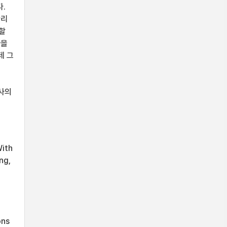
.
관리
할
황을
데 그
고
설사의
식
With
ng,
ons