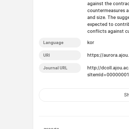
against the contrac
countermeasures ar
and size. The sugg
expected to contri
conflicts against 
kor
Language
https://aurora.ajo
URI
http://dcoll.ajou.
Journal URL
sItemId=0000000
Sh