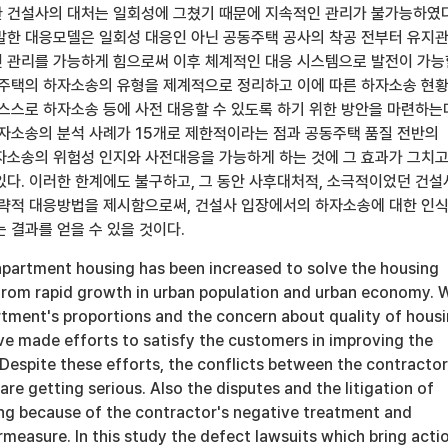
 건설사의 대처는 일회성에 그쳤기 때문에 지속적인 관리가 불가능하였다
발한 대응모델은 일회성 대응인 아닌 공동주택 공사의 착공 전부터 유지
 관리를 가능하게 힘으로써 이후 체계적인 대응 시스템으로 발전이 가능
동주택의 하자소송의 유형을 제계적으로 정리하고 이에 따른 하자소송 현
 스스로 하자소송 등에 사전 대응할 수 있도록 하기 위한 방안을 마련하는
하자소송의 분석 사례가 15개로 제한적이라는 점과 공동주택 품질 전반의
자소송의 위험성 인지와 사전대응을 가능하게 하는 것에 그 효과가 그치
있다. 이러한 한계에도 불구하고, 그 동안 사후대처적, 소극적이었던 건
전략적 대응방법을 제시함으로써, 건설사 입장에서의 하자소송에 대한 인
 결과를 얻을 수 있을 것이다.
apartment housing has been increased to solve the housing
from rapid growth in urban population and urban economy. 
rtment's proportions and the concern about quality of housi
ve made efforts to satisfy the customers in improving the
 Despite these efforts, the conflicts between the contractor
re getting serious. Also the disputes and the litigation of
ing because of the contractor's negative treatment and
measure. In this study the defect lawsuits which bring acti