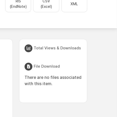
RIS
CSV
XML
(EndNote)
(Excel)
Total Views & Downloads
File Download
There are no files associated
with this item.