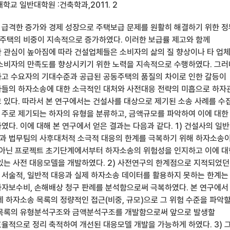
학교 일반대학원 :건축학과,2011. 2
급격한 증가와 경제 성장으로 주택보급 문제를 원활히 해결하기 위한 
택의 비중이 지속적으로 증가하였다. 이러한 보급률 제고와 함께
 관심이 높아짐에 따라 건설업체들은 소비자의 삶의 질 향상이나 타 업
소비자의 만족도를 향상시키기 위한 노력을 지속적으로 수행하였다. 그러
고 수요자의 기대수준과 공급된 공동주택의 품질의 차이로 인한 갈등이
들의 하자소송에 대한 소극적인 대처와 사전대응 전략의 미흡으로 하자
 있다. 따라서 본 연구에서는 건설사를 대상으로 제기된 소송 사례를 수집
주로 제기되는 하자의 유형을 분류하고, 금액규모를 파악하여 이에 대한
다. 이에 대해 본 연구에서 얻은 결과는 다음과 같다. 1) 건설사의 일
과 법무팀의 사후대처적 소극적 대응의 한계를 극복하기 위해 하자소송
 아닌 프로젝트 초기단계에서부터 하자소송의 위험성을 인지하고 이에 대
있는 사전 대응모델을 개발하였다. 2) 사전연구의 한계점으로 지적되었던
서술적, 일반적 대응과 실제 하자소송 데이터를 활용하지 못하는 한계는
자보수비, 손해배상 청구 판례를 분석함으로써 극복하였다. 본 연구에서
 하자소송 목록의 정량적인 접근(비중, 규모)으로 그 위험 수준을 파악할
자목록의 유형분석구조와 금액분석구조를 개발함으로써 앞으로 발생할
율적으로 정리 축적하여 개선된 대응모델 개발을 가능하게 하였다. 3) 