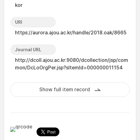
kor
URI
https://aurora.ajou.ac.kr/handle/2018.oak/8665
Journal URL
http://dcoll.ajou.ac.kr:9080/dcollection/jsp/com
mon/DcLoOrgPer.jsp?sItemId=000000011154
Show full item record