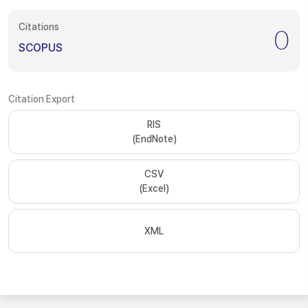
Citations
0
SCOPUS
Citation Export
RIS
(EndNote)
CSV
(Excel)
XML