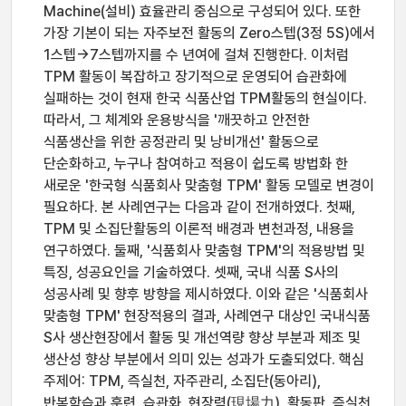
Machine(설비) 효율관리 중심으로 구성되어 있다. 또한
가장 기본이 되는 자주보전 활동의 Zero스텝(3정 5S)에서
1스텝→7스텝까지를 수 년여에 걸쳐 진행한다. 이처럼
TPM 활동이 복잡하고 장기적으로 운영되어 습관화에
실패하는 것이 현재 한국 식품산업 TPM활동의 현실이다.
따라서, 그 체계와 운용방식을 '깨끗하고 안전한
식품생산을 위한 공정관리 및 낭비개선' 활동으로
단순화하고, 누구나 참여하고 적용이 쉽도록 방법화 한
새로운 '한국형 식품회사 맞춤형 TPM' 활동 모델로 변경이
필요하다. 본 사례연구는 다음과 같이 전개하였다. 첫째,
TPM 및 소집단활동의 이론적 배경과 변천과정, 내용을
연구하였다. 둘째, '식품회사 맞춤형 TPM'의 적용방법 및
특징, 성공요인을 기술하였다. 셋째, 국내 식품 S사의
성공사례 및 향후 방향을 제시하였다. 이와 같은 '식품회사
맞춤형 TPM' 현장적용의 결과, 사례연구 대상인 국내식품
S사 생산현장에서 활동 및 개선역량 향상 부분과 제조 및
생산성 향상 부분에서 의미 있는 성과가 도출되었다. 핵심
주제어: TPM, 즉실천, 자주관리, 소집단(동아리),
반복학습과 훈련, 습관화, 현장력(現場力), 활동판, 즉실천