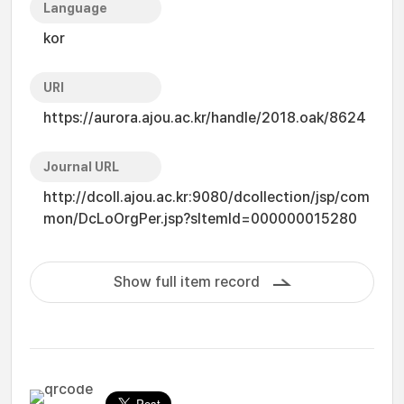
Language
kor
URI
https://aurora.ajou.ac.kr/handle/2018.oak/8624
Journal URL
http://dcoll.ajou.ac.kr:9080/dcollection/jsp/com
mon/DcLoOrgPer.jsp?sItemId=000000015280
Show full item record