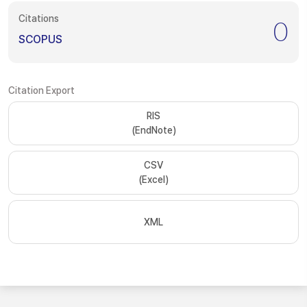
Citations
0
SCOPUS
Citation Export
RIS
(EndNote)
CSV
(Excel)
XML