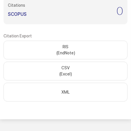
Citations
0
SCOPUS
Citation Export
RIS
(EndNote)
CSV
(Excel)
XML