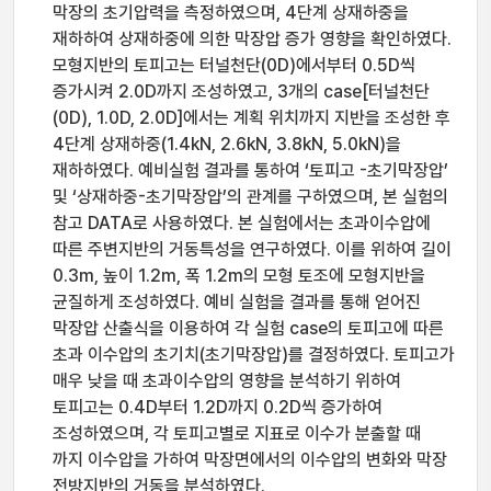
막장의 초기압력을 측정하였으며, 4단계 상재하중을
재하하여 상재하중에 의한 막장압 증가 영향을 확인하였다.
모형지반의 토피고는 터널천단(0D)에서부터 0.5D씩
증가시켜 2.0D까지 조성하였고, 3개의 case[터널천단
(0D), 1.0D, 2.0D]에서는 계획 위치까지 지반을 조성한 후
4단계 상재하중(1.4kN, 2.6kN, 3.8kN, 5.0kN)을
재하하였다. 예비실험 결과를 통하여 ‘토피고 -초기막장압’
및 ‘상재하중-초기막장압’의 관계를 구하였으며, 본 실험의
참고 DATA로 사용하였다. 본 실험에서는 초과이수압에
따른 주변지반의 거동특성을 연구하였다. 이를 위하여 길이
0.3m, 높이 1.2m, 폭 1.2m의 모형 토조에 모형지반을
균질하게 조성하였다. 예비 실험을 결과를 통해 얻어진
막장압 산출식을 이용하여 각 실험 case의 토피고에 따른
초과 이수압의 초기치(초기막장압)를 결정하였다. 토피고가
매우 낮을 때 초과이수압의 영향을 분석하기 위하여
토피고는 0.4D부터 1.2D까지 0.2D씩 증가하여
조성하였으며, 각 토피고별로 지표로 이수가 분출할 때
까지 이수압을 가하여 막장면에서의 이수압의 변화와 막장
전방지반의 거동을 분석하였다.