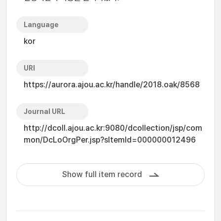
Language
kor
URI
https://aurora.ajou.ac.kr/handle/2018.oak/8568
Journal URL
http://dcoll.ajou.ac.kr:9080/dcollection/jsp/com
mon/DcLoOrgPer.jsp?sItemId=000000012496
Show full item record