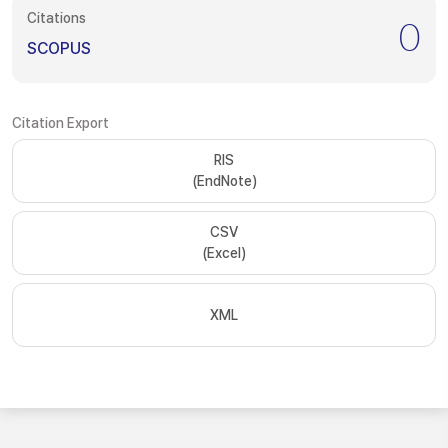
Citations
0
SCOPUS
Citation Export
RIS
(EndNote)
CSV
(Excel)
XML