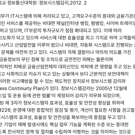
교 정보통신대학원 :정보시스템감리,2012. 2
무가 IT시스템에 의해 처리되고 있고, 고객요구수준의 증대와 금융기관
인 서비스를 제공하는 비대면 채널(인터넷 뱅킹, 펌뱅킹, 사이버 트레이딩
하고 있으며, IT부문의 투자규모가 점점 확대되고 있다. 이에 따라
 고도화가 되고 있으며 서비스에 대한 효율성을 최고 기치로 하여 고객들
시키고 산업발전을 이루어 왔으나 비대면, 자동화 시스템으로 진행되는
 문제를 여전히 안고 있다. 시스템의 자체 결함이나 악의적 의도를 가진
및 금융정보의 무단 침해 및 조작으로 금전전인 피해는 물론이며
차적인 피해로 금융산업전체의 대외신인도 하락에 큰 영향을 주고 있는 
고 사회적으로 이슈가 되고 있는 상황에서 보다 근본적인 보안대책이
이러한 사고예방을 할 수 있는 제도적인 장치로서 정보시스템 감리와
ss Continuity Plan)가 있다. 정보시스템감리는 2005년 12월에
입 및 운용 등에 관한 법률’이 제정되어 감리가 의무화 되었으며,
 제 3자가 정보시스템의 효과성, 효율성 및 안전성 향상을 위하여
226; 운영에 대한 종합적인 점검 및 평가, 개선이 필요한 사항을 권고할
시스템의 효과성, 효율성 및 안전성을 확보하는데 중점을 두고 있다.
은 기업이 재해 발생시에도 핵심 업무 기능을 계획된 수준 또는 중대한
도록 전사적인 정책 및 절차를 수립하여 이행하는 것을 의미하는 것으로