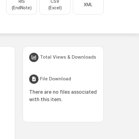
RIS
CSV
XML
(EndNote)
(Excel)
Total Views & Downloads
File Download
There are no files associated
with this item.