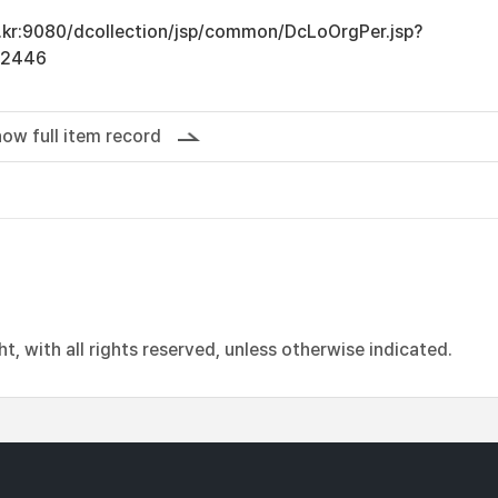
ac.kr:9080/dcollection/jsp/common/DcLoOrgPer.jsp?
12446
ow full item record
, with all rights reserved, unless otherwise indicated.