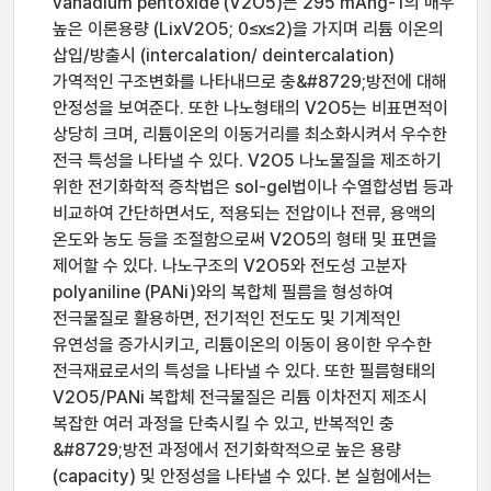
vanadium pentoxide (V2O5)는 295 mAhg-1의 매우
높은 이론용량 (LixV2O5; 0≤x≤2)을 가지며 리튬 이온의
삽입/방출시 (intercalation/ deintercalation)
가역적인 구조변화를 나타내므로 충&#8729;방전에 대해
안정성을 보여준다. 또한 나노형태의 V2O5는 비표면적이
상당히 크며, 리튬이온의 이동거리를 최소화시켜서 우수한
전극 특성을 나타낼 수 있다. V2O5 나노물질을 제조하기
위한 전기화학적 증착법은 sol-gel법이나 수열합성법 등과
비교하여 간단하면서도, 적용되는 전압이나 전류, 용액의
온도와 농도 등을 조절함으로써 V2O5의 형태 및 표면을
제어할 수 있다. 나노구조의 V2O5와 전도성 고분자
polyaniline (PANi)와의 복합체 필름을 형성하여
전극물질로 활용하면, 전기적인 전도도 및 기계적인
유연성을 증가시키고, 리튬이온의 이동이 용이한 우수한
전극재료로서의 특성을 나타낼 수 있다. 또한 필름형태의
V2O5/PANi 복합체 전극물질은 리튬 이차전지 제조시
복잡한 여러 과정을 단축시킬 수 있고, 반복적인 충
&#8729;방전 과정에서 전기화학적으로 높은 용량
(capacity) 및 안정성을 나타낼 수 있다. 본 실험에서는