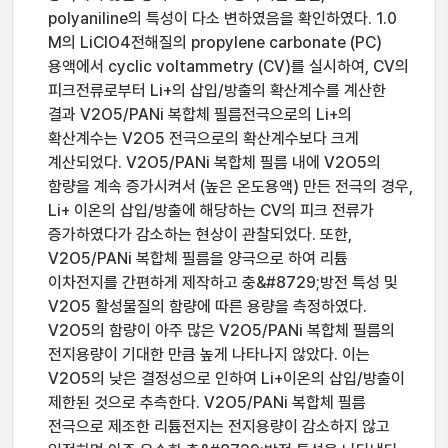
polyaniline의 특성이 다소 변하였음을 확인하였다. 1.0
M의 LiClO4전해질의 propylene carbonate (PC)
용액에서 cyclic voltammetry (CV)를 실시하여, CV의
피크전류로부터 Li+의 삽입/방출의 확산계수를 계산한
결과 V2O5/PANi 복합체 필름전극으로의 Li+의
확산계수는 V2O5 전극으로의 확산계수보다 크게
계산되었다. V2O5/PANi 복합체 필름 내에 V2O5의
함량을 계속 증가시켜서 (높은 온도용액) 만든 전극의 경우,
Li+ 이온의 삽입/방출에 해당하는 CV의 피크 전류가
증가하였다가 감소하는 현상이 관찰되었다. 또한,
V2O5/PANi 복합체 필름을 양극으로 하여 리튬
이차전지를 간편하게 제작하고 충&#8729;방전 특성 및
V2O5 활성물질의 함량에 따른 용량을 측정하였다.
V2O5의 함량이 아주 많은 V2O5/PANi 복합체 필름의
전지용량이 기대한 만큼 높게 나타나지 않았다. 이는
V2O5의 낮은 결정성으로 인하여 Li+이온의 삽입/방출이
제한된 것으로 추측한다. V2O5/PANi 복합체 필름
전극으로 제조한 리튬전지는 전지용량이 감소하지 않고