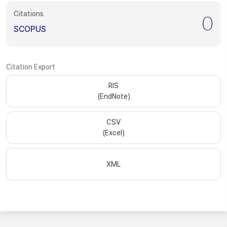
Citations
0
SCOPUS
Citation Export
RIS
(EndNote)
CSV
(Excel)
XML