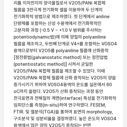
리튬 이차전지의 양극물질로서 V2O5/PANi 복합체
필름을 3전극계 전기화학 셀을 이용하여 두 단계의
전기화학적 방법으로 제조하였다. 첫 단계에서 aniline
단량체를 포함하는 산성 수용액에서 전기화학적인
고분자화 과정 (-0.5 V ~ +1.0 V 범위를 주사하는
potentiodynamic법)에 의해 양질의 polyaniline
필름을 제조하고, 두번째 단계로 V4+를 포함하는 VOSO4
용액으로부터 V2O5를 polyaniline 필름에 산화증착
[정전류법(galvanostatic method) 또는 정전압법
(potentiostatic method)] 시켜서 균일한
V2O5/PANi 복합체 필름을 제조할 수 있었다. 이때
V2O5/PANi 복합체 필름에 산화 증착되는 V2O5의 양을
증가시키기 위하여 VOSO4용액의 온도를 실온에서 60
oC까지 올렸다. V2O5가 산화 증착되는 과정 동안
전극표면과 전해질의 계면(interface) 특성을 전기화학적
임피던스를 측정(in-situ)하여 연구하였다. FESEM,
FTIR. 및 열분석(TGA)을 통하여 표면의 morphology,
구조분석 및 성분비율을 결정하였다. 높은 온도의 VOSO4
용액에서 많은 양의 V2O5가 증착되는 반면,