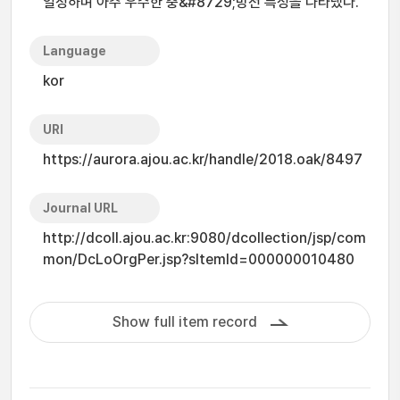
일정하며 아주 우수한 충&#8729;방전 특성을 나타냈다.
Language
kor
URI
https://aurora.ajou.ac.kr/handle/2018.oak/8497
Journal URL
http://dcoll.ajou.ac.kr:9080/dcollection/jsp/com
mon/DcLoOrgPer.jsp?sItemId=000000010480
Show full item record