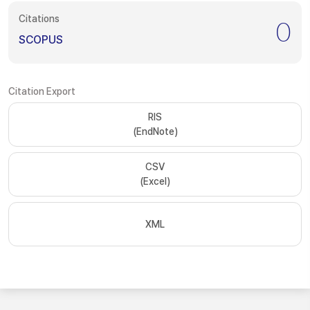
Citations
0
SCOPUS
Citation Export
RIS
(EndNote)
CSV
(Excel)
XML