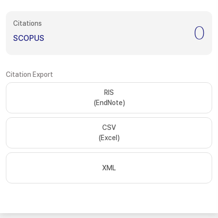
Citations
0
SCOPUS
Citation Export
RIS
(EndNote)
CSV
(Excel)
XML