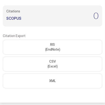
Citations
0
SCOPUS
Citation Export
RIS
(EndNote)
CSV
(Excel)
XML