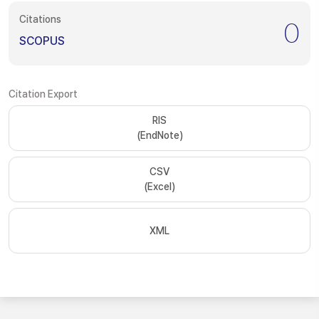
Citations
0
SCOPUS
Citation Export
RIS
(EndNote)
CSV
(Excel)
XML