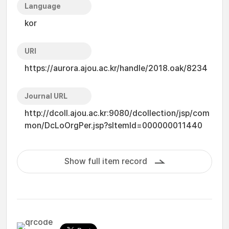
Language
kor
URI
https://aurora.ajou.ac.kr/handle/2018.oak/8234
Journal URL
http://dcoll.ajou.ac.kr:9080/dcollection/jsp/com
mon/DcLoOrgPer.jsp?sItemId=000000011440
Show full item record