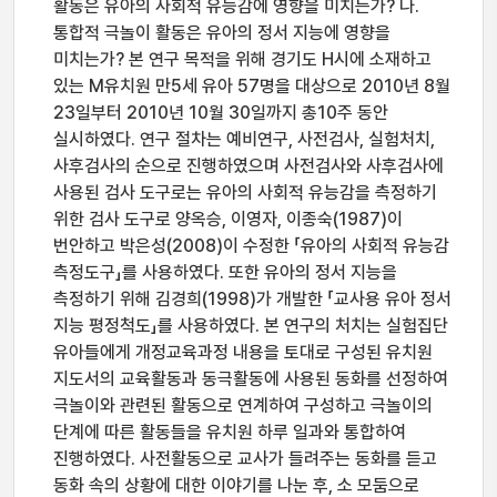
활동은 유아의 사회적 유능감에 영향을 미치는가? 나.
통합적 극놀이 활동은 유아의 정서 지능에 영향을
미치는가? 본 연구 목적을 위해 경기도 H시에 소재하고
있는 M유치원 만5세 유아 57명을 대상으로 2010년 8월
23일부터 2010년 10월 30일까지 총10주 동안
실시하였다. 연구 절차는 예비연구, 사전검사, 실험처치,
사후검사의 순으로 진행하였으며 사전검사와 사후검사에
사용된 검사 도구로는 유아의 사회적 유능감을 측정하기
위한 검사 도구로 양옥승, 이영자, 이종숙(1987)이
번안하고 박은성(2008)이 수정한 「유아의 사회적 유능감
측정도구」를 사용하였다. 또한 유아의 정서 지능을
측정하기 위해 김경희(1998)가 개발한 「교사용 유아 정서
지능 평정척도」를 사용하였다. 본 연구의 처치는 실험집단
유아들에게 개정교육과정 내용을 토대로 구성된 유치원
지도서의 교육활동과 동극활동에 사용된 동화를 선정하여
극놀이와 관련된 활동으로 연계하여 구성하고 극놀이의
단계에 따른 활동들을 유치원 하루 일과와 통합하여
진행하였다. 사전활동으로 교사가 들려주는 동화를 듣고
동화 속의 상황에 대한 이야기를 나눈 후, 소 모둠으로