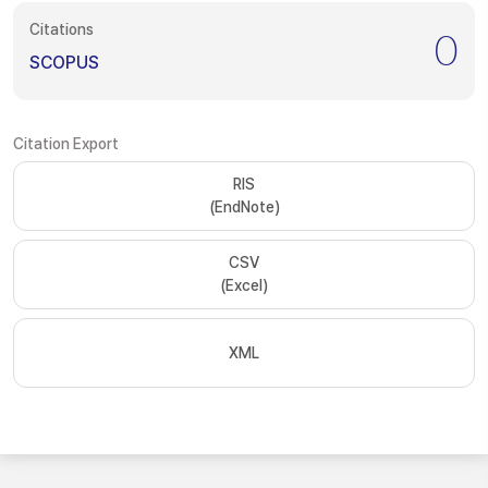
Citations
0
SCOPUS
Citation Export
RIS
(EndNote)
CSV
(Excel)
XML