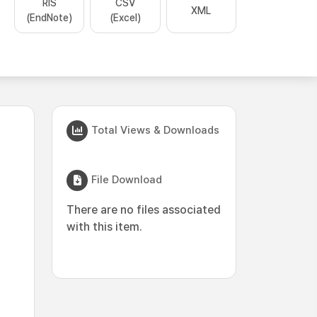
RIS
CSV
XML
(EndNote)
(Excel)
Total Views & Downloads
File Download
There are no files associated
with this item.