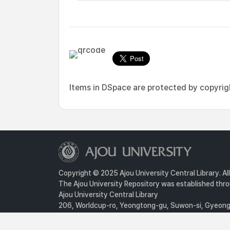
Items in DSpace are protected by copyright
Copyright © 2025 Ajou University Central Library. Al
The Ajou University Repository was established throu
Ajou University Central Library
206, Worldcup-ro, Yeongtong-gu, Suwon-si, Gyeongg
Privacy Policy
For inquiries, contact :