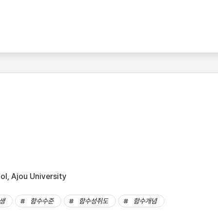
l, Ajou University
생
함수수준
함수성취도
함수개념