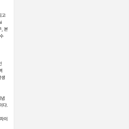
되고
i
, 본
함수
인
여
학생
개념
이다.
의
 차이
수