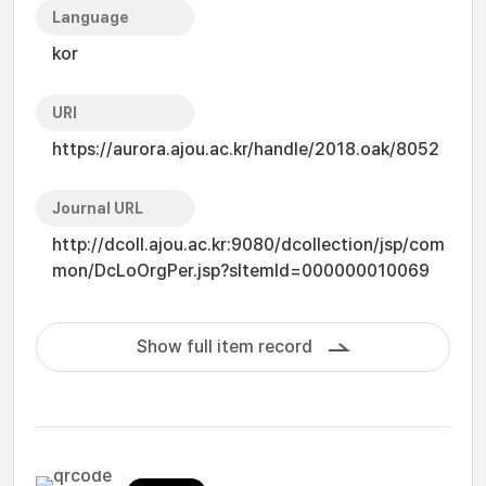
Language
kor
URI
https://aurora.ajou.ac.kr/handle/2018.oak/8052
Journal URL
http://dcoll.ajou.ac.kr:9080/dcollection/jsp/com
mon/DcLoOrgPer.jsp?sItemId=000000010069
Show full item record