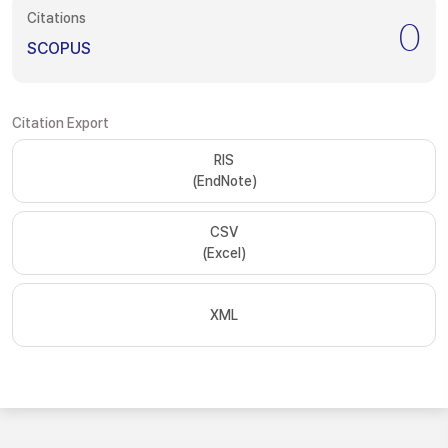
Citations
0
SCOPUS
Citation Export
RIS
(EndNote)
CSV
(Excel)
XML