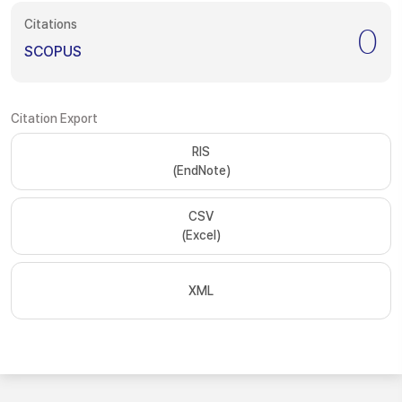
Citations
0
SCOPUS
Citation Export
RIS
(EndNote)
CSV
(Excel)
XML