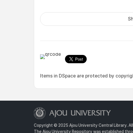
Sh
Items in DSpace are protected by copyright
Copyright © 2025 Ajou University Central Library. Al
The Ajou University Repository was established throu