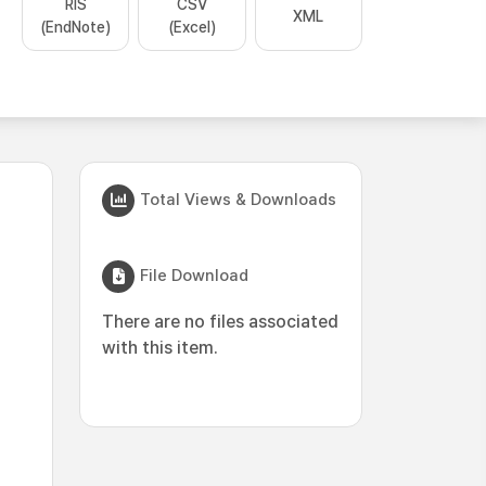
RIS
CSV
XML
(EndNote)
(Excel)
Total Views & Downloads
File Download
There are no files associated
with this item.