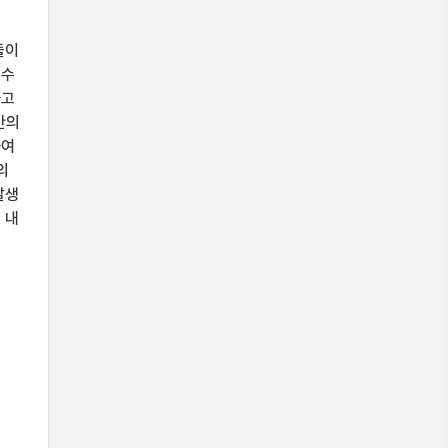
에
돌이
 수
하고
기반의
하여
의
발생
 내