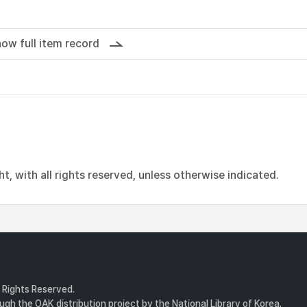
ow full item record
, with all rights reserved, unless otherwise indicated.
l Rights Reserved.
gh the OAK distribution project by the National Library of Korea.