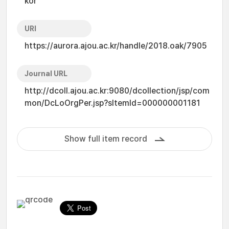
kor
URI
https://aurora.ajou.ac.kr/handle/2018.oak/7905
Journal URL
http://dcoll.ajou.ac.kr:9080/dcollection/jsp/com
mon/DcLoOrgPer.jsp?sItemId=000000001181
Show full item record