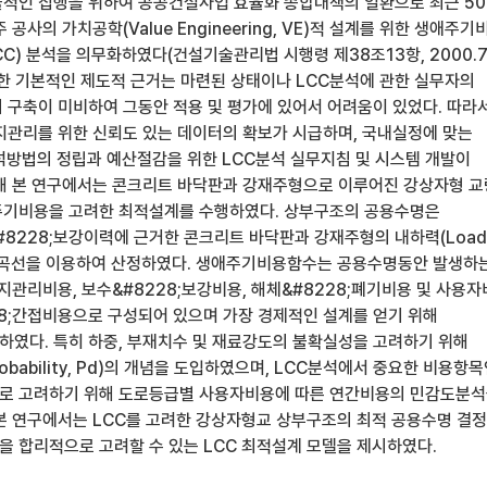
적인 집행을 위하여 공공건설사업 효율화 종합대책의 일환으로 최근 50
공사의 가치공학(Value Engineering, VE)적 설계를 위한 생애주기
t, LCC) 분석을 의무화하였다(건설기술관리법 시행령 제38조13항, 2000.7
위한 기본적인 제도적 근거는 마련된 상태이나 LCC분석에 관한 실무자의
 구축이 미비하여 그동안 적용 및 평가에 있어서 어려움이 있었다. 따라
지관리를 위한 신뢰도 있는 데이터의 확보가 시급하며, 국내실정에 맞는
석방법의 정립과 예산절감을 위한 LCC분석 실무지침 및 시스템 개발이
해 본 연구에서는 콘크리트 바닥판과 강재주형으로 이루어진 강상자형 
주기비용을 고려한 최적설계를 수행하였다. 상부구조의 공용수명은
8228;보강이력에 근거한 콘크리트 바닥판과 강재주형의 내하력(Load
city)곡선을 이용하여 산정하였다. 생애주기비용함수는 공용수명동안 발생하
지관리비용, 보수&#8228;보강비용, 해체&#8228;폐기비용 및 사용
28;간접비용으로 구성되어 있으며 가장 경제적인 설계를 얻기 위해
였다. 특히 하중, 부재치수 및 재료강도의 불확실성을 고려하기 위해
obability, Pd)의 개념을 도입하였으며, LCC분석에서 중요한 비용항
로 고려하기 위해 도로등급별 사용자비용에 따른 연간비용의 민감도분
본 연구에서는 LCC를 고려한 강상자형교 상부구조의 최적 공용수명 결
 합리적으로 고려할 수 있는 LCC 최적설계 모델을 제시하였다.