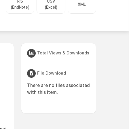
RIS
CSV
XML
(EndNote)
(Excel)
Total Views & Downloads
File Download
There are no files associated
with this item.