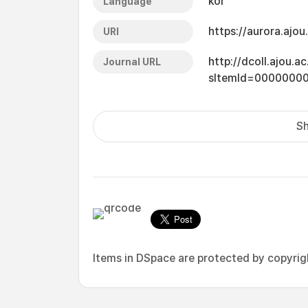
kor
Language
https://aurora.ajo
URI
http://dcoll.ajou.
Journal URL
sItemId=0000000
Sh
Items in DSpace are protected by copyright