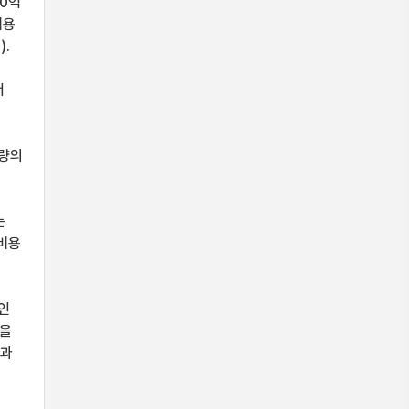
0억
비용
).
서
교량의
는
자비용
목인
석을
정과