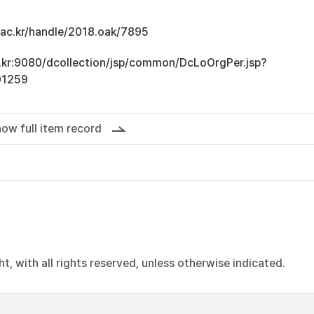
u.ac.kr/handle/2018.oak/7895
ac.kr:9080/dcollection/jsp/common/DcLoOrgPer.jsp?
01259
ow full item record
, with all rights reserved, unless otherwise indicated.