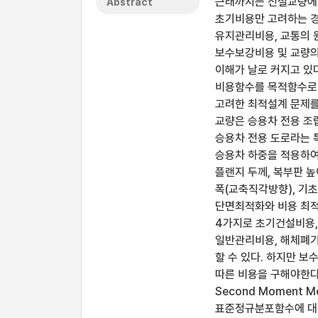
근래까지는 신설교량에 
Abstract
초기비용만 고려하는 경
유지관리비용, 교통의 
보수보강비용 및 교량의
이해가 날로 커지고 있
비용함수를 목적함수로
고려한 최적설계 문제를
교량은 승용차 전용 조
승용차 전용 도로라는 
승용차 하중을 적용하여
플랜지 두께, 복부판 높
폭(교축직각방향), 기
단면최적화와 비용 최적
4가지로 초기건설비용,
일반관리비용, 해체폐기
할 수 있다. 하지만 
따른 비용을 구해야한다.
Second Moment 
표준정규분포함수에 대