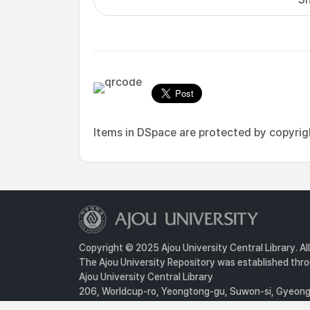
Items in DSpace are protected by copyright
Copyright © 2025 Ajou University Central Library. Al
The Ajou University Repository was established throu
Ajou University Central Library
206, Worldcup-ro, Yeongtong-gu, Suwon-si, Gyeongg