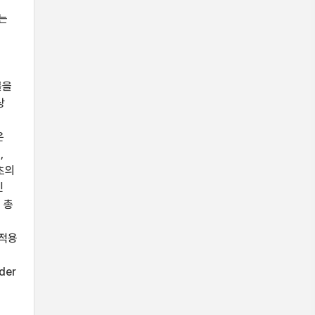
는
된
률을
상
이
은
,
초의
인
 총
 적용
der