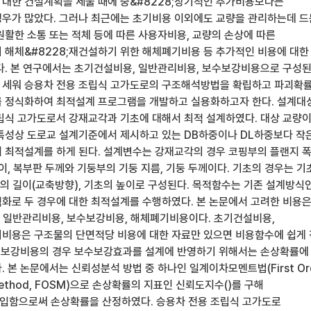
대한 건설계획을 세울 때에 중&#8228;장기적인 추가비용보다는
우가 많았다. 그러나 최근에는 초기비용 이외에도 교량을 관리하는데 드
원활한 소통 또는 적체 등에 따른 사용자비용, 교량의 손상에 따른
 해체&#8228;재건설하기 위한 해체폐기비용 등 추가적인 비용에 대한
다. 본 연구에서는 초기건설비용, 일반관리비용, 보수보강비용으로 구성
 세워 승용차 전용 조립식 고가도로의 구조해석방법을 확립하고 파괴확
 정식화하여 최적설계 프로그램을 개발하고 실용화하고자 한다. 설계대
립식 고가도로서 강재교각과 기초에 대해서 최적 설계하였다. 대상 교량
특성상 도로교 설계기준에서 제시하고 있는 DB하중이나 DL하중보다 작
 최적설계를 하게 된다. 설계변수는 강재교각의 경우 코핑부의 플랜지 폭
이, 복부판 두께와 기둥부의 기둥 지름, 기둥 두께이다. 기초의 경우는 기
초의 길이(교축방향), 기초의 높이로 구성된다. 목적함수는 기존 설계방식
화로 두 경우에 대한 최적설계를 수행하였다. 본 논문에서 고려한 비용은
 일반관리비용, 보수보강비용, 해체폐기비용이다. 초기건설비용,
비용은 구조물의 단면적당 비용에 대한 자료만 있으면 비용함수에 쉽게
보수보강비용의 경우 보수보강효과를 설계에 반영하기 위해서는 손상확률에
 본 논문에서는 신뢰성분석 방법 중 하나인 일계이차모멘트법(First Or
Method, FOSM)으로 손상확률의 지표인 신뢰도지수()를 구해
입함으로써 손상확률을 산정하였다. 승용차 전용 조립식 고가도로