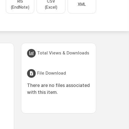
RIS
CSV
XML
(EndNote)
(Excel)
Total Views & Downloads
File Download
There are no files associated
with this item.