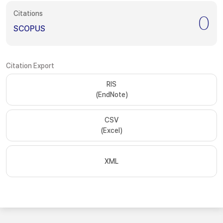
Citations
0
SCOPUS
Citation Export
RIS
(EndNote)
CSV
(Excel)
XML