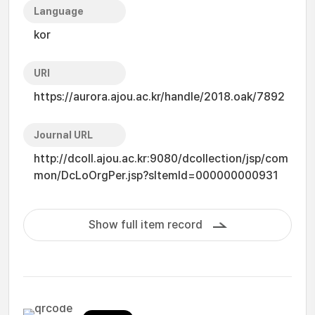
Language
kor
URI
https://aurora.ajou.ac.kr/handle/2018.oak/7892
Journal URL
http://dcoll.ajou.ac.kr:9080/dcollection/jsp/com
mon/DcLoOrgPer.jsp?sItemId=000000000931
Show full item record