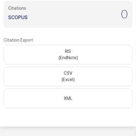
Citations
0
SCOPUS
Citation Export
RIS
(EndNote)
CSV
(Excel)
XML