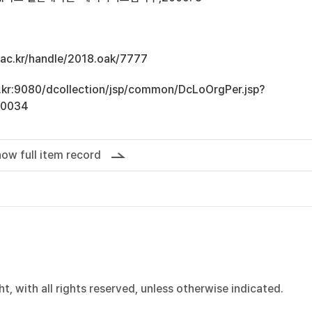
u.ac.kr/handle/2018.oak/7777
ac.kr:9080/dcollection/jsp/common/DcLoOrgPer.jsp?
10034
ow full item record
, with all rights reserved, unless otherwise indicated.