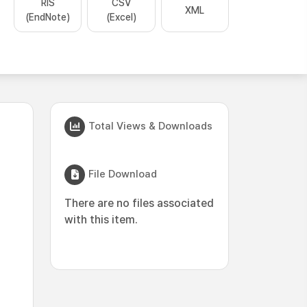
RIS
CSV
XML
(EndNote)
(Excel)
Total Views & Downloads
File Download
There are no files associated
with this item.