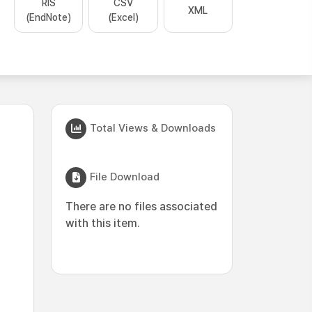
RIS
CSV
XML
(EndNote)
(Excel)
Total Views & Downloads
File Download
There are no files associated
with this item.