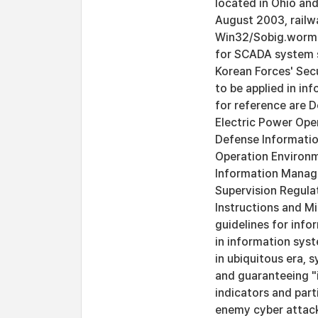
located in Ohio and
August 2003, railwa
Win32/Sobig.worm.F
for SCADA system se
Korean Forces' Secu
to be applied in in
for reference are 
Electric Power Ope
Defense Informati
Operation Environ
Information Manag
Supervision Regula
Instructions and Mi
guidelines for info
in information sys
in ubiquitous era, 
and guaranteeing "i
indicators and part
enemy cyber attacks