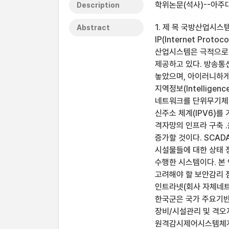
학위논문(석사)--아주
Description
1. 제 목 국방산업시스
Abstract
IP(Internet Prot
산업시스템은 극적으로 IT
제공하고 있다. 방송통
놓았으며, 아이러니하게도
지역정보(Intellige
네트워크를 단위무기체계
신주소 체계(IPV6)를
격자망의 인프라 구축 
증가할 것이다. SCA
시설물들에 대한 상태 정
수행한 시스템이다. 본 
고려해야 할 보안감리 
인트라넷(회사 자체네트
한국군은 국가 주요기반
장비/시설관리 및 격오지
원격감시제어시스템체계의