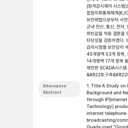
(원격감시제어 시스템)
합참지휘통제체계(KJCC
보안위협으로부터 사전에
군내 전산, 통신, 전자
최빈값을 적용 결론을 
타당성을 검증하였다. 
감리시점별 보안감리 세
45개영역 53개 항목,
14개영역 17개 항목 
제안한 SCADA시스템
&#8228;구축&#82
1. Title A Study o
Alternative
Abstract
Background and Nee
through IP(Internet
Technology) produc
internet telephone
broadcasting/commu
Quada used "Google