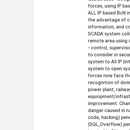
forces, using IP b
ALL IP based BcN i
the advantage of co
information, and c
SCADA system collec
remote area using 
- control, supervis
to consider in sec
system to All IP (
system to open syst
forces now face th
recognition of dome
power plant, railw
equiopment/infrast
improvement. Chan
danger caused in na
code, hacking) pen
(SQL_Overflow) pen