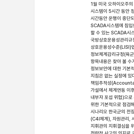
1월 미국 오하이오주의
시스템이 5시간 동안 정
시간동안 운행이 중단되
SCADA시스템에 침입
할 수 있는 SCADA시
국방상호운용성관리규정
상호운용성수준(LISI
정보체계감리규정(육군
항목내용은 찾아 볼 수
정보보안에 대한 기본적
지침은 없는 실정에 있
책임추적성(Accountab
가설에서 체계연동 이후
내부자 포섭 위협)으로
위한 기본적으로 점검해야
시나리오 한국군의 전장
(C4I체계), 자원관리
지휘관의 지휘결심을 위
전략적 사고의 의지로 국