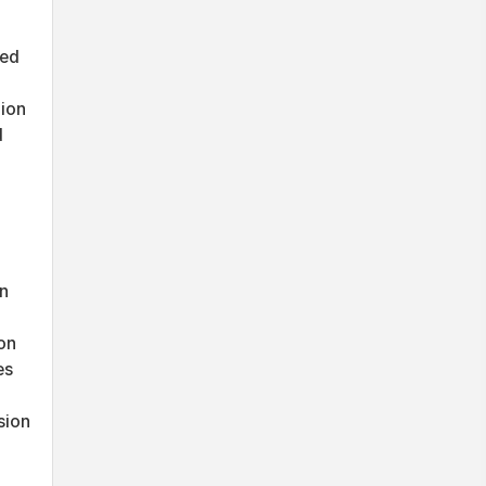
eed
tion
d
on
on
es
sion