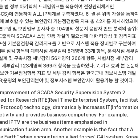
을 범 정부 아키텍처 프레임워크를 적용하여 전장관리체계인
S)에 연동하여 ALL IP체계를 구축하였다. 6. 결 론 위의 가설을 통하
 보호할 수 있는 보안감리 기본점검항목 지표 총 42개를 제시하였으며
, 연구원 및 보안업무 종사자 총 104명의 설문지 응답자 빈도 분석의 중위
도출하여 SCADA시스템 연동 가설의 필요성에 대한 타당성 및 감리지표
또한 기본점검항목 감리지표를 기반으로 시스템 적용 장비별로 구분하여
부 점검 항목의 계획시점 세부감리 8개영역 33개 항목, 분석시점 세부
 설계 및 구축시점 세부감리 56개영역 266개 항목, 시험시점 세부감리
총 세부감리 123개영역 369개 항목을 도출하였다. 7. 기대 효과 본 논문
 보안 기본점검항목 지표 및 세부 감리 항목은 한국군내 정보시스템 개발
28;운영의 보안감리분야 및 정보시스템 보안감사에 활용가능 할 것이다.
n Improvement of SCADA Security Supervision System 2.
d for Research RTE(Real Time Enterprise) System, facilita
 Protocol) technology, dramatically increases IT(Informatio
tivity and provides business competency. For example,
 and IPTV are the business items emphasized in
nication fusion area. Another example is the fact that Al
 Earth" when encountering allied forces' C4I system. Kore