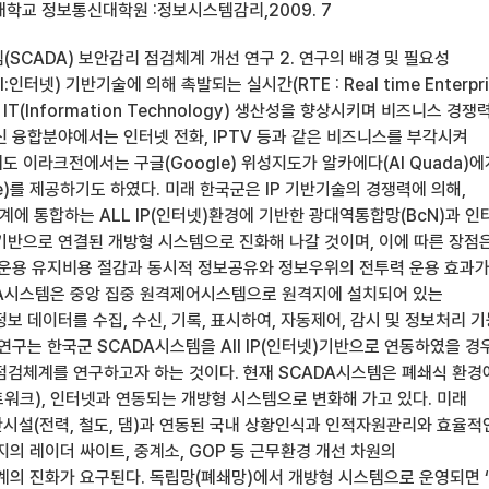
대학교 정보통신대학원 :정보시스템감리,2009. 7
템(SCADA) 보안감리 점검체계 개선 연구 2. 연구의 배경 및 필요성
ocol:인터넷) 기반기술에 의해 촉발되는 실시간(RTE : Real time Enterpri
(Information Technology) 생산성을 향상시키며 비즈니스 경쟁
신 융합분야에서는 인터넷 전화, IPTV 등과 같은 비즈니스를 부각시켜
 이라크전에서는 구글(Google) 위성지도가 알카에다(Al Quada)에
nce)를 제공하기도 하였다. 미래 한국군은 IP 기반기술의 경쟁력에 의해,
에 통합하는 ALL IP(인터넷)환경에 기반한 광대역통합망(BcN)과 인
 기반으로 연결된 개방형 시스템으로 진화해 나갈 것이며, 이에 따른 장점
.운용 유지비용 절감과 동시적 정보공유와 정보우위의 전투력 운용 효과
DA시스템은 중앙 집중 원격제어시스템으로 원격지에 설치되어 있는
보 데이터를 수집, 수신, 기록, 표시하여, 자동제어, 감시 및 정보처리 
연구는 한국군 SCADA시스템을 All IP(인터넷)기반으로 연동하였을 경
점검체계를 연구하고자 하는 것이다. 현재 SCADA시스템은 폐쇄식 환경
워크), 인터넷과 연동되는 개방형 시스템으로 변화해 가고 있다. 미래
시설(전력, 철도, 댐)과 연동된 국내 상황인식과 인적자원관리와 효율적
의 레이더 싸이트, 중계소, GOP 등 근무환경 개선 차원의
 진화가 요구된다. 독립망(폐쇄망)에서 개방형 시스템으로 운영되면 ‘