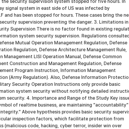
 the security supervision system stopped for five hours. In
y signal system in east side of US was infected by
 and has been stopped for hours. These cases bring the n
curity supervision preventing the danger. 3. Limitations in
rity Supervision There is no factor found in existing regula
formation system security supervision. Regulations consulte
Defense Mutual Operation Management Regulation, Defense
ration Regulation, Defense Architecture Management Rule,
on Management LISI Operation Manual, Defense Common
ment Construction and Management Regulation, Defense
ement Program Instruction, Information Management
tion (Army Regulation). Also, Defense Information Protecti
litary Security Operation Instructions only provide basic
rmation system security without notifying detailed instructi
tem security. 4. Importance and Range of the Study Key issu
symbol of realtime business, are maintaining "accountability"
ntegrity." Above hypothesis provides basic security supervi
icular inspection factors, which facilitate protection from
 (malicious code, hacking, cyber terror, insider win over