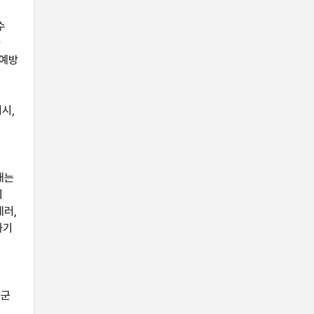
수
가
 예방
시,
대는
의
테러,
하기
국군