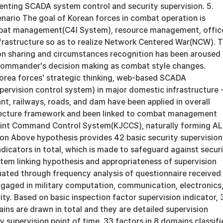
enting SCADA system control and security supervision. 5.
nario The goal of Korean forces in combat operation is
mbat management(C4I System), resource management, offic
frastructure so as to realize Network Centered War(NCW). 
on sharing and circumstances recognition has been aroused 
commander's decision making as combat style changes.
Korea forces' strategic thinking, web-based SCADA
ervision control system) in major domestic infrastructure 
ant, railways, roads, and dam have been applied in overall
ecture framework and been linked to combat management
int Command Control System(KJCCS), naturally forming AL
ion Above hypothesis provides 42 basic security supervision
ndicators in total, which is made to safeguard against secur
tem linking hypothesis and appropriateness of supervision
luated through frequency analysis of questionnaire received
gaged in military computation, communication, electronics
ity. Based on basic inspection factor supervision indicator,
ins are drawn in total and they are detailed supervision
by supervision point of time, 33 factors in 8 domains classif