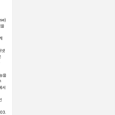
se)
력을
게
터넷
은
가
기능을
우
에서
인
03.