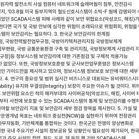
 원자력 발전소의 사설 컴퓨터 네트워크에 슬래머웜이 침투, 안전감시
지, ’03.8월 미국 동부지역의 철도신호시스템이 소빅-F 웜에 감염되어 
었던 SCADA시스템 피해 사례와 같이 보안 위협요소(악성코드, 해킹)
한다면 국가 및 국방 안보에 심각한 위험이 초래되므로 위험회피, 위험을
스템의 보안감리는 필요하다. 3. 한국군 보안감리의 한계점
, 국방전력발전업무규정, 국방아키텍처관리지침 국방정보체계
)업무편람, 국방 공통운용환경 구축 및 관리지침, 국방정보체계 사업관리 지
규정)등 정보시스템 보안감리에 대한 기존점검 및 구체적 적용가능
가 없었다. 또한, 국방정보보호훈령 및 군사보안업무훈령은 정보시스템
인 가이드만을 제시하고 있으며, 정보시스템 정보보호 보안에 대한 세부
다. 4. 연구의 중요성 및 범위 실시간 비즈니스로 대표되는 유비쿼터스시
ility) 유지와 무결성(Integrity) 보장이 주요한 이슈가 될 것이다. 위
 보안위협 요소인 적의 해커부대의 사이버공작(악성코드, 해킹, 사이버 
 부터 사전에 보호할 수 있는 SCADA시스템의 통제 및 보안감리를 수행
할 보안감리 지표 및 보안감리 세부 점검 항목을 제시한다. 5. 가설 및
운영개념 목표는 네트워크 중심전(NCW)을 실현하기 위하여 전장관리
, 사무자동화, 기반체계를 통합하는 것이다. 한국군은 전쟁의 양상변화로
한 국내 주요기반 시설의 정보공유 및 상황인식 필요성이 제기되어, 한
가 주요 시설인 전력, 철도, 도로, 댐 등의 웹 기반 SCADA시스템