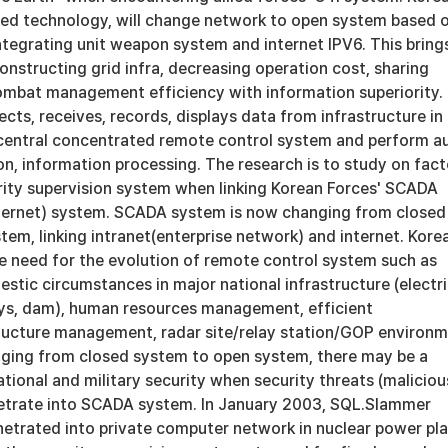
ased technology, will change network to open system based 
ntegrating unit weapon system and internet IPV6. This bring
nstructing grid infra, decreasing operation cost, sharing
ombat management efficiency with information superiority.
ts, receives, records, displays data from infrastructure in
central concentrated remote control system and perform a
ion, information processing. The research is to study on fact
urity supervision system when linking Korean Forces' SCADA
internet) system. SCADA system is now changing from closed
em, linking intranet(enterprise network) and internet. Kore
e need for the evolution of remote control system such as
stic circumstances in major national infrastructure (electr
ays, dam), human resources management, efficient
ucture management, radar site/relay station/GOP environ
ging from closed system to open system, there may be a
tional and military security when security threats (maliciou
etrate into SCADA system. In January 2003, SQL.Slammer
etrated into private computer network in nuclear power pl