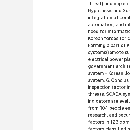
threat) and implem
Hypothesis and Sce
integration of co
automation, and in
need for informati
Korean forces for 
Forming a part of 
systems(remote sup
electrical power pl
government archit
system - Korean Jo
system. 6. Conclus
inspection factor i
threats. SCADA sys
indicators are eva
from 104 people en
research, and secur
factors in 123 doma
factors classified 