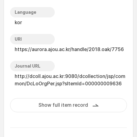
Language
kor
URI
https://aurora.ajou.ac.kr/handle/2018.oak/7756
Journal URL
http://dcoll.ajou.ac.kr:9080/dcollection/jsp/com
mon/DcLoOrgPer.jsp?sItemId=000000009636
Show full item record